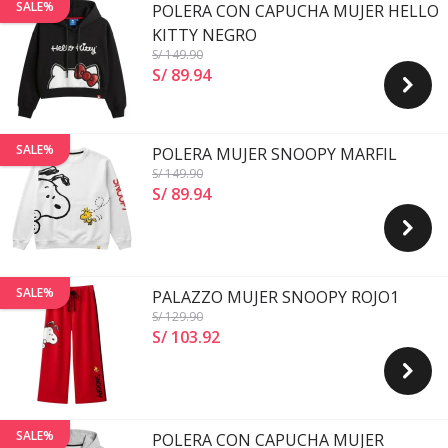
SALE%
POLERA CON CAPUCHA MUJER HELLO
KITTY NEGRO
S/ 149
.90
S/ 89
.
94
SALE%
POLERA MUJER SNOOPY MARFIL
S/ 149
.90
S/ 89
.
94
SALE%
PALAZZO MUJER SNOOPY ROJO1
S/ 129
.90
S/ 103
.
92
SALE%
POLERA CON CAPUCHA MUJER