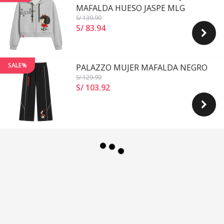
MAFALDA HUESO JASPE MLG
S/ 139
.90
S/ 83
.
94
SALE%
PALAZZO MUJER MAFALDA NEGRO
S/ 129
.90
S/ 103
.
92