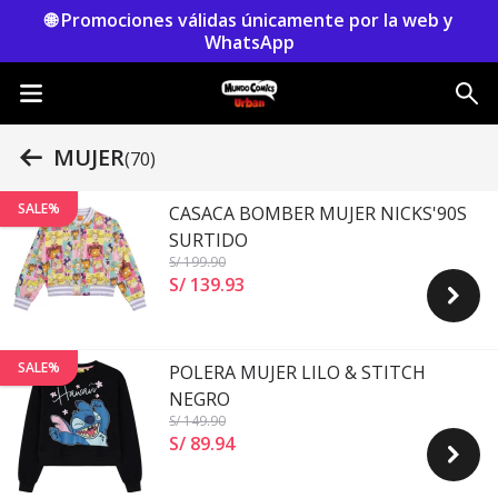
🌐 Promociones válidas únicamente por la web y
WhatsApp
MUJER
(70)
SALE%
CASACA BOMBER MUJER NICKS'90S
SURTIDO
S/ 199
.90
S/ 139
.
93
SALE%
POLERA MUJER LILO & STITCH
NEGRO
S/ 149
.90
S/ 89
.
94