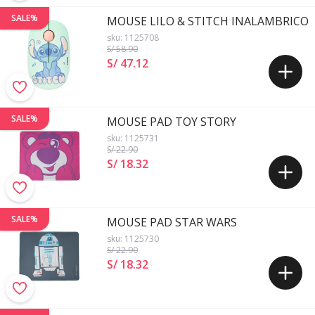
SALE%
MOUSE LILO & STITCH INALAMBRICO
sku:
1125708
S/ 58
.90
S/ 47
.
12
SALE%
MOUSE PAD TOY STORY
sku:
1125731
S/ 22
.90
S/ 18
.
32
SALE%
MOUSE PAD STAR WARS
sku:
1125730
S/ 22
.90
S/ 18
.
32