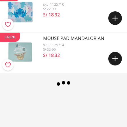
sku:
1125710
S/ 22
.90
S/ 18
.
32
SALE%
MOUSE PAD MANDALORIAN
sku:
1125714
S/ 22
.90
S/ 18
.
32