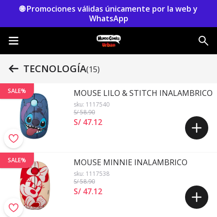
🌐 Promociones válidas únicamente por la web y
WhatsApp
TECNOLOGÍA
(15)
SALE%
MOUSE LILO & STITCH INALAMBRICO
sku:
1117540
S/ 58
.90
S/ 47
.
12
SALE%
MOUSE MINNIE INALAMBRICO
sku:
1117538
S/ 58
.90
S/ 47
.
12