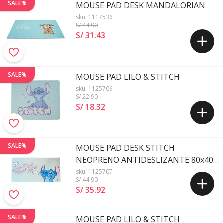
SALE%
MOUSE PAD DESK MANDALORIAN
sku:
1117536
S/ 44
.90
S/ 31
.
43
SALE%
MOUSE PAD LILO & STITCH
sku:
1125706
S/ 22
.90
S/ 18
.
32
SALE%
MOUSE PAD DESK STITCH
NEOPRENO ANTIDESLIZANTE 80x40
CM
sku:
1125707
S/ 44
.90
S/ 35
.
92
SALE%
MOUSE PAD LILO & STITCH