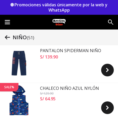
🌐 Promociones válidas únicamente por la web y
WhatsApp
NIÑO
(51)
PANTALON SPIDERMAN NIÑO
S/ 139
.
90
SALE%
CHALECO NIÑO AZUL NYLÓN
S/ 129
.90
S/ 64
.
95