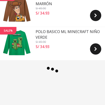
MARRÓN
S/ 49
.90
S/ 34
.
93
SALE%
POLO BASICO ML MINECRAFT NIÑO
VERDE
S/ 49
.90
S/ 34
.
93