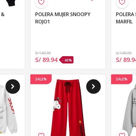
POLERA MUJER SNOOPY
POLERA MUJER MAFALDA
ROJO1
MARFIL
S/ 149
.90
S/ 149
.90
S/ 89
.
94
S/ 89
.
9
- 40%
SALE%
SALE%