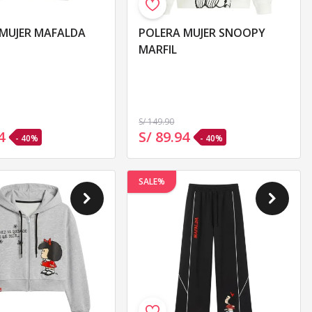
POLERA MUJER SNOOPY
MARFIL
S/ 149
.90
4
S/ 89
.
94
- 40%
- 40%
SALE%