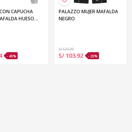
 CON CAPUCHA
PALAZZO MUJER MAFALDA
MAFALDA HUESO
NEGRO
LG
S/ 129
.90
4
S/ 103
.
92
- 40%
- 20%