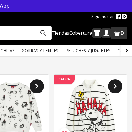
sApp
Síguenos en:
0
Tiendas
Cobertura
CHILAS
GORRAS Y LENTES
PELUCHES Y JUGUETES
CALZA
SALE%