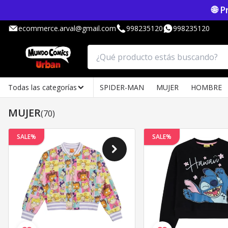
🌐 
ecommerce.arval@gmail.com
998235120
998235120
Todas las categorías
SPIDER-MAN
MUJER
HOMBRE
MUJER
(70)
SALE%
SALE%