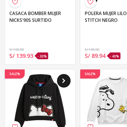
CASACA BOMBER MUJER
POLERA MUJER LILO &
NICKS'90S SURTIDO
STITCH NEGRO
S/ 199
.90
S/ 149
.90
S/ 139
.
93
S/ 89
.
94
- 30%
- 40%
SALE%
SALE%