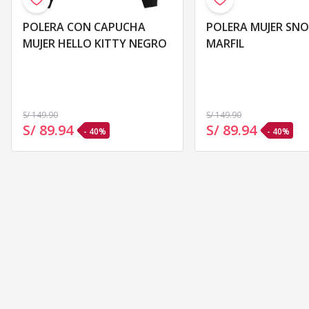
POLERA CON CAPUCHA
POLERA MUJER SNOOPY
MUJER HELLO KITTY NEGRO
MARFIL
S/ 149
.90
S/ 149
.90
S/ 89
.
94
S/ 89
.
94
- 40%
- 40%