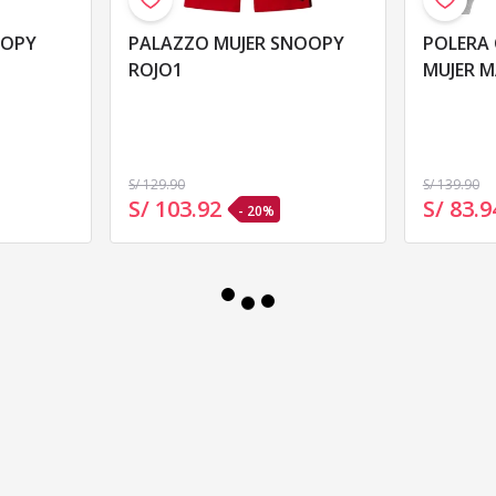
PALAZZO MUJER SNOOPY
POLERA
ROJO1
MUJER 
JASPE M
S/ 129
.90
S/ 139
.90
S/ 103
.
92
S/ 83
.
9
- 20%