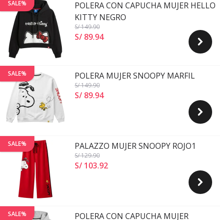
SALE%
POLERA CON CAPUCHA MUJER HELLO
KITTY NEGRO
S/ 149
.90
S/ 89
.
94
SALE%
POLERA MUJER SNOOPY MARFIL
S/ 149
.90
S/ 89
.
94
SALE%
PALAZZO MUJER SNOOPY ROJO1
S/ 129
.90
S/ 103
.
92
SALE%
POLERA CON CAPUCHA MUJER