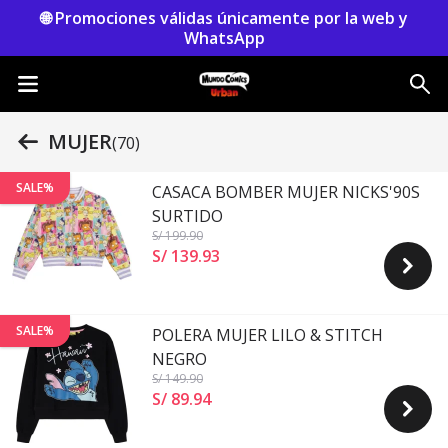
🌐 Promociones válidas únicamente por la web y
WhatsApp
MUJER
(70)
SALE%
CASACA BOMBER MUJER NICKS'90S
SURTIDO
S/ 199
.90
S/ 139
.
93
SALE%
POLERA MUJER LILO & STITCH
NEGRO
S/ 149
.90
S/ 89
.
94