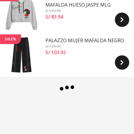
MAFALDA HUESO JASPE MLG
S/ 139
.90
S/ 83
.
94
SALE%
PALAZZO MUJER MAFALDA NEGRO
S/ 129
.90
S/ 103
.
92