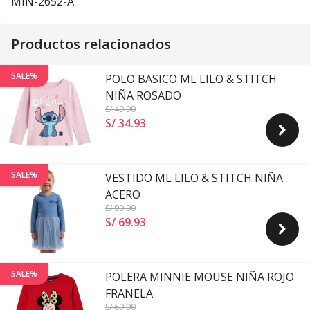
MIN-2652-A
Productos relacionados
SALE%
POLO BASICO ML LILO & STITCH
NIÑA ROSADO
S/ 49
.90
S/ 34
.
93
SALE%
VESTIDO ML LILO & STITCH NIÑA
ACERO
S/ 99
.90
S/ 69
.
93
SALE%
POLERA MINNIE MOUSE NIÑA ROJO
FRANELA
S/ 69
.90